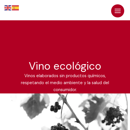
Ir
al
contenido
Vino ecológico
Vinos elaborados sin productos químicos,
respetando el medio ambiente y la salud del
consumidor.
Ramón
Izquierdo
Vinos:
Una
Tradición